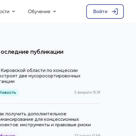
ости
Обучение
Войти
оследние публикации
 Кировской области по концессии
остроят две мусоросортировочных
танции
Новость
5 февраля 15:18
ак получить дополнительное
инансирование для концессионных
роектов: инструменты и правовые риски
27 января 12:59