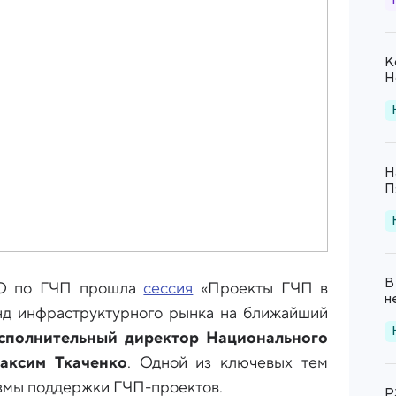
К
Н
Н
П
В
ФО по ГЧП прошла
сессия
«Проекты ГЧП в
н
нд инфраструктурного рынка на ближайший
сполнительный директор Национального
аксим Ткаченко
. Одной из ключевых тем
измы поддержки ГЧП-проектов.
Р