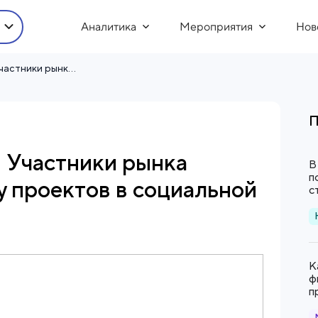
Аналитика
Мероприятия
Нов
Форум ЦФО по ГЧП: Участники рынка обсудили поддержку проектов в социальной сфере
П
 Участники рынка
В
п
 проектов в социальной
с
К
ф
п