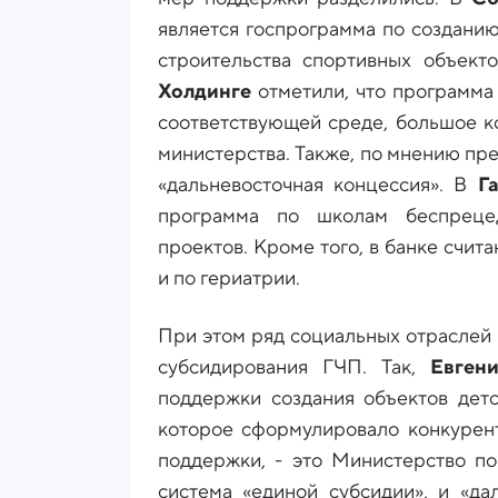
является госпрограмма по создани
строительства спортивных объект
Холдинге
отметили, что программа
соответствующей среде, большое к
министерства. Также, по мнению пр
«дальневосточная концессия». В
Г
программа по школам беспрецед
проектов. Кроме того, в банке счи
и по гериатрии.
При этом ряд социальных отраслей
субсидирования ГЧП. Так,
Евген
поддержки создания объектов детс
которое сформулировало конкурен
поддержки, - это Министерство по
система «единой субсидии», и «да