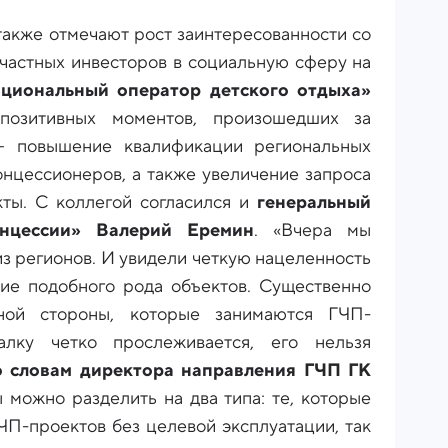
также отмечают рост заинтересованности со
 частных инвесторов в социальную сферу на
циональный оператор детского отдыха»
озитивных моментов, произошедших за
– повышение квалификации региональных
онцессионеров, а также увеличение запроса
кты. С коллегой согласился и
генеральный
нцессии» Валерий Еремин
. «Вчера мы
из регионов. И увидели четкую нацеленность
ание подобного рода объектов. Существенно
ной стороны, которые занимаются ГЧП-
лку четко прослеживается, его нельзя
 словам директора направления ГЧП ГК
ы можно разделить на два типа: те, которые
ЧП-проектов без целевой эксплуатации, так