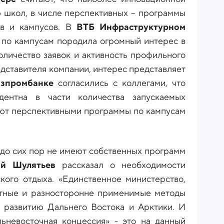
ю школ, в числе перспективных – программы
ов и кампусов. В
ВТБ Инфраструктурном
 по кампусам породила огромный интерес в
оличество заявок и активность профильного
едставителя компании, интерес представляет
азпромбанке
согласились с коллегами, что
ентна в части количества запускаемых
тают перспективными программы по кампусам
 до сих пор не имеют собственных программ
ий Шулятьев
рассказал о необходимости
кого отдыха. «Единственное министерство,
тные и разносторонне применимые методы
 развитию Дальнего Востока и Арктики. И
льневосточная концессия» - это на данный