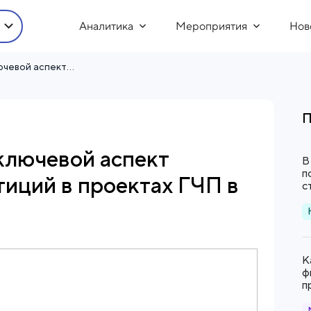
Аналитика
Мероприятия
Нов
Гарантия выручки - ключевой аспект возвратности инвестиций в проектах ГЧП в социальной сфере
П
 ключевой аспект
В
п
тиций в проектах ГЧП в
с
К
ф
п