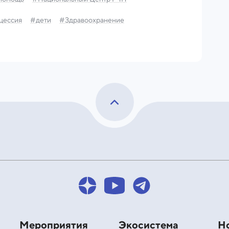
цессия
#дети
#Здравоохранение
Мероприятия
Экосистема
Н