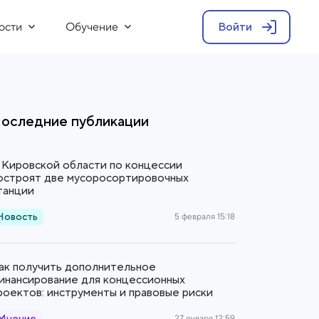
ости
Обучение
Войти
оследние публикации
 Кировской области по концессии
остроят две мусоросортировочных
танции
Новость
5 февраля 15:18
ак получить дополнительное
инансирование для концессионных
роектов: инструменты и правовые риски
27 января 12:59