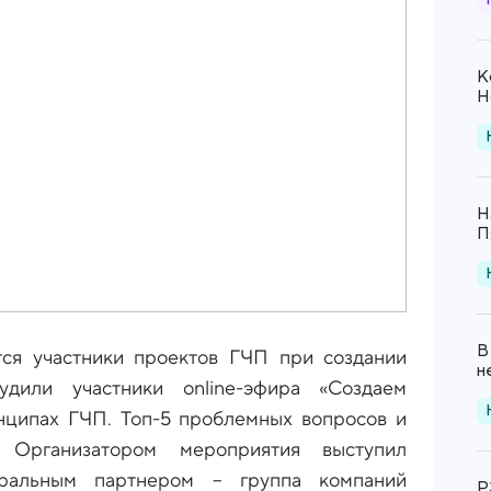
К
Н
Н
П
В
ся участники проектов ГЧП при создании
н
удили участники online-эфира «Создаем
нципах ГЧП. Топ-5 проблемных вопросов и
Организатором мероприятия выступил
ральным партнером – группа компаний
Р