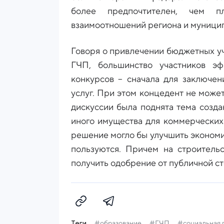
более предпочтителен, чем пл
взаимоотношений региона и муницип
Говоря о привлечении бюджетных у
ГЧП, большинство участников э
конкурсов – сначала для заключен
услуг. При этом концедент не може
дискуссии была поднята тема созд
иного имущества для коммерческих
решение могло бы улучшить экономик
пользуются. Причем на строитель
получить одобрение от публичной ст
Теги
#образование
#ГЧП
#социальная