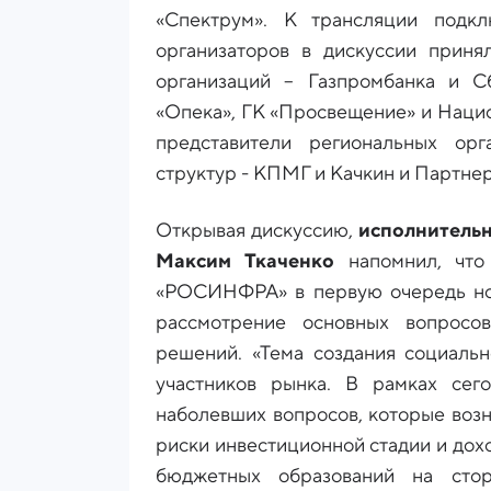
«Спектрум». К трансляции подк
организаторов в дискуссии приня
организаций – Газпромбанка и С
«Опека», ГК «Просвещение» и Нацио
представители региональных орг
структур - КПМГ и Качкин и Партне
Открывая дискуссию,
исполнитель
Максим Ткаченко
напомнил, что 
«РОСИНФРА» в первую очередь нос
рассмотрение основных вопросо
решений. «Тема создания социальн
участников рынка. В рамках сег
наболевших вопросов, которые воз
риски инвестиционной стадии и дохо
бюджетных образований на стор