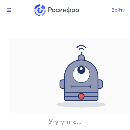
Войти
У-у-у-п-с...