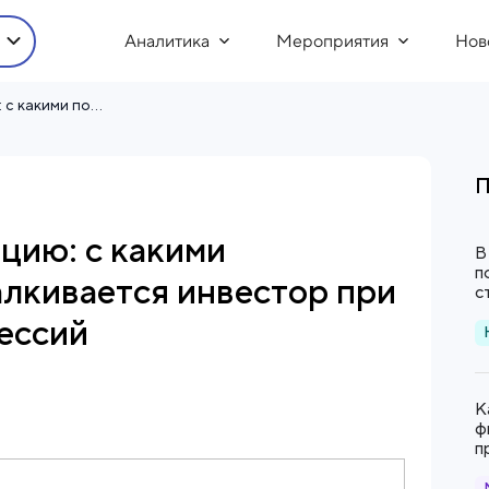
Аналитика
Мероприятия
Нов
Право на компенсацию: с какими последствиями сталкивается инвестор при расторжении концессий
П
цию: с какими
В
п
алкивается инвестор при
с
ессий
К
ф
п