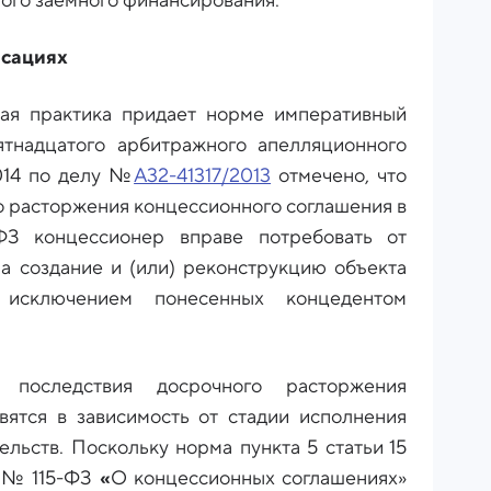
ого заемного финансирования.
нсациях
ая практика придает норме императивный
ятнадцатого арбитражного апелляционного
014 по делу №
А32-41317/2013
отмечено, что
о расторжения концессионного соглашения в
ФЗ концессионер вправе потребовать от
а создание и (или) реконструкцию объекта
а исключением понесенных концедентом
последствия досрочного расторжения
вятся в зависимость от стадии исполнения
ельств. Поскольку норма пункта 5 статьи 15
5 № 115-ФЗ
«
О концессионных соглашениях»