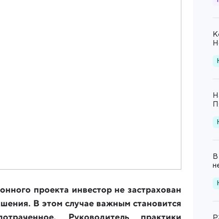
К
Н
Н
П
В
н
онного проекта инвестор не застрахован
шения. В этом случае важным становится
траченное. Руководитель практики
Р