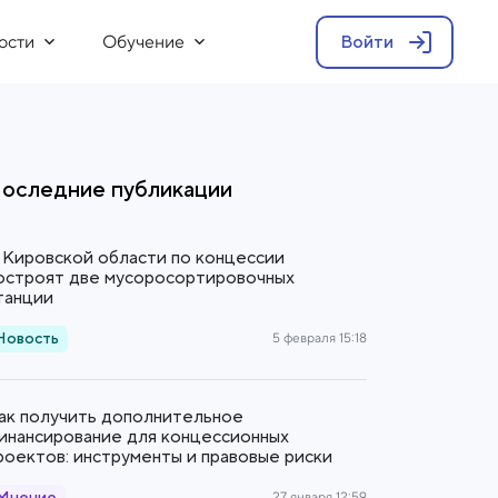
ости
Обучение
Войти
оследние публикации
 Кировской области по концессии
остроят две мусоросортировочных
танции
Новость
5 февраля 15:18
ак получить дополнительное
инансирование для концессионных
роектов: инструменты и правовые риски
27 января 12:59